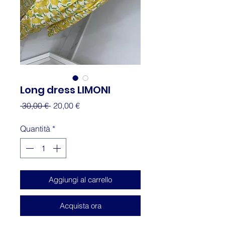
Long dress LIMONI
Prezzo
Prezzo
 30,00 € 
20,00 €
regolare
scontato
Quantità
*
Aggiungi al carrello
Acquista ora