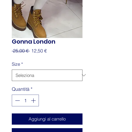
Gonna London
Prezzo
Prezzo
 25,00 € 
12,50 €
regolare
scontato
Size
*
Quantità
*
Aggiungi al carrello