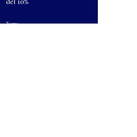
del 10%
Nome
Cognome
Email
Invia
© 2023 by DigitalBo