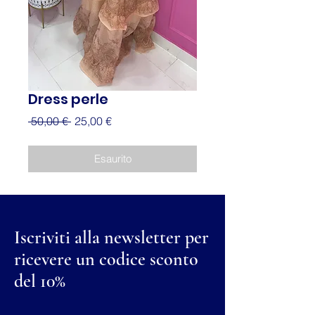
Dress perle
Prezzo
Prezzo
 50,00 € 
25,00 €
regolare
scontato
Esaurito
Iscriviti alla newsletter per
ricevere un codice sconto
del 10%