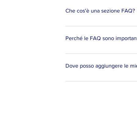
Che cos'è una sezione FAQ?
Una sezione FAQ è composta da do
spedisci?”, “Come posso prenota
Perché le FAQ sono important
Le FAQ sono un ottimo modo per ai
creare una migliore esperienza 
Dove posso aggiungere le m
Le FAQ possono essere aggiunte a